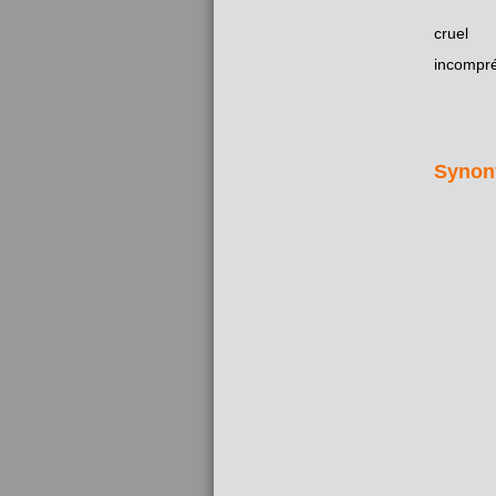
cruel
incompré
Synon