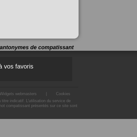
 8 antonymes de
compatissant
à vos favoris
Widgets webmasters
|
Cookies
 indicatif. L'utilisation du service de
mot compatissant présentés sur ce site sont