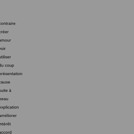
contraire
créer
amour
voir
utiliser
du coup
présentation
cause
suite à
beau
explication
améliorer
intérêt
accord