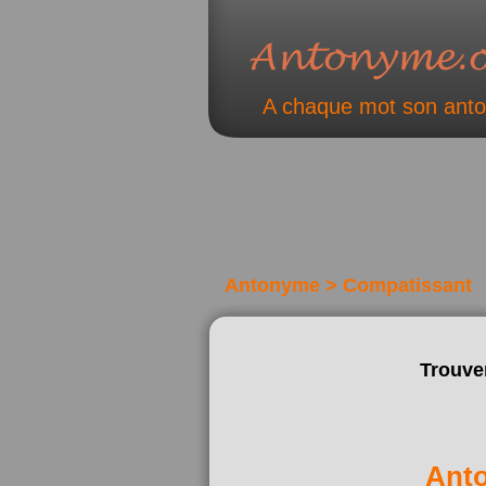
A chaque mot son ant
Antonyme > Compatissant
Trouve
Ant