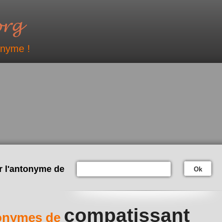
onyme !
r l'antonyme de
Ok
compatissant
onymes de