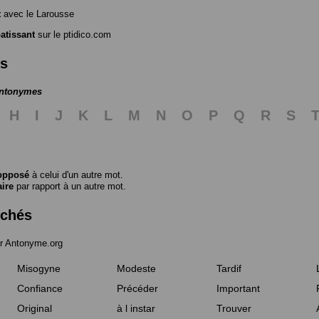
t
avec le Larousse
atissant
sur le ptidico.com
es
antonymes
H
I
J
K
L
M
N
O
P
Q
R
S
opposé
à celui d'un autre mot.
aire
par rapport à un autre mot.
rchés
r Antonyme.org
Misogyne
Modeste
Tardif
Confiance
Précéder
Important
Original
à l instar
Trouver