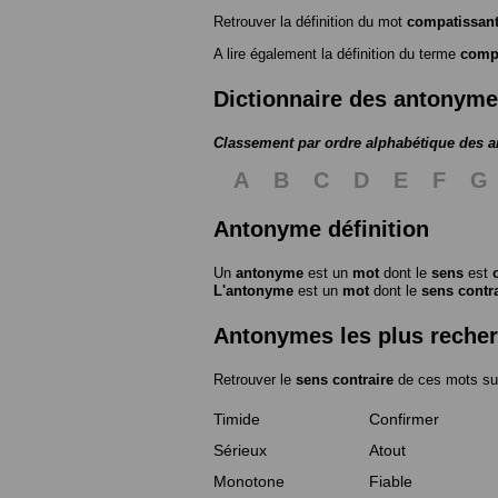
Retrouver la définition du mot
compatissan
A lire également la définition du terme
comp
Dictionnaire des antonym
Classement par ordre alphabétique des 
A
B
C
D
E
F
G
Antonyme définition
Un
antonyme
est un
mot
dont le
sens
est
L'antonyme
est un
mot
dont le
sens contr
Antonymes les plus reche
Retrouver le
sens contraire
de ces mots su
Timide
Confirmer
Sérieux
Atout
Monotone
Fiable