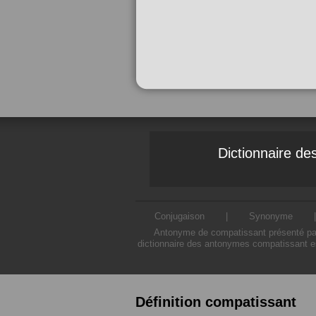
Dictionnaire d
Conjugaison
|
Synonyme
Antonyme de compatissant présenté par 
dictionnaire des antonymes compatissant es
Définition compatissant