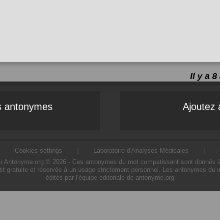
Il y a
es antonymes
Ajoutez 
|
Cookies settings
|
Laboratoire d'Analyses Médicales
|
Antonyme.org © 2026 - Ces antonymes du mot compatissant sont donnés à titre
t gratuite et réservée à un usage strictement personnel. Les antonymes du 
édités par l’équipe éditoriale de antonyme.org