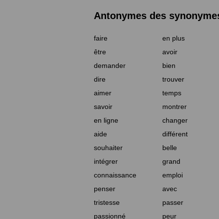
Antonymes des synonymes 
faire
en plus
être
avoir
demander
bien
dire
trouver
aimer
temps
savoir
montrer
en ligne
changer
aide
différent
souhaiter
belle
intégrer
grand
connaissance
emploi
penser
avec
tristesse
passer
passionné
peur