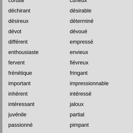
cordial
curieux
déchirant
désirable
désireux
déterminé
dévot
dévoué
différent
empressé
enthousiaste
envieux
fervent
fiévreux
frénétique
fringant
important
impressionnable
inhérent
intéressé
intéressant
jaloux
juvénile
partial
passionné
pimpant