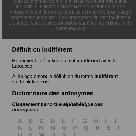
Ces antonymes du mot indifférent sont donnés à titre
indicatif. L'utilisation du service de dictionnaire des
antonymes indifférent est gratuite et réservée à un usage
strictement personnel. Les antonymes du mot indifférent
présentés sur ce site sont édités par l’équipe éditoriale de
antonyme.org
Définition indifférent
Retrouver la définition du mot
indifférent
avec le
Larousse
A lire également la définition du terme
indifférent
sur le ptidico.com
Dictionnaire des antonymes
Classement par ordre alphabétique des
antonymes
A
B
C
D
E
F
G
H
I
J
K
L
M
N
O
P
Q
R
S
T
U
V
W
X
Y
Z