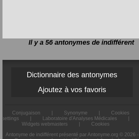
Il y a 56 antonymes de
indifférent
Dictionnaire des antonymes
Ajoutez à vos favoris
Conjugaison
|
Synonyme
|
Cookies
settings
|
Laboratoire d'Analyses Médicales
|
Widgets webmasters
|
Cookies
Antonyme de indifférent présenté par Antonyme.org © 2026 -