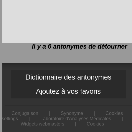
Il y a 6 antonymes de
détourner
Dictionnaire des antonymes
Ajoutez à vos favoris
Conjugaison
|
Synonyme
|
Cookies
settings
|
Laboratoire d'Analyses Médicales
|
Widgets webmasters
|
Cookies