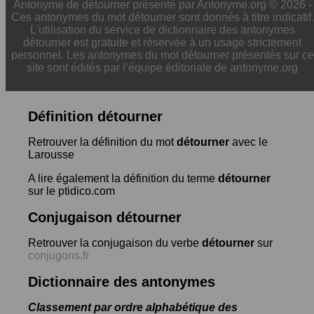
Antonyme de détourner présenté par Antonyme.org © 2026 -
Ces antonymes du mot détourner sont donnés à titre indicatif.
L'utilisation du service de dictionnaire des antonymes
détourner est gratuite et réservée à un usage strictement
personnel. Les antonymes du mot détourner présentés sur ce
site sont édités par l’équipe éditoriale de antonyme.org
Définition détourner
Retrouver la définition du mot
détourner
avec le
Larousse
A lire également la définition du terme
détourner
sur le ptidico.com
Conjugaison détourner
Retrouver la conjugaison du verbe
détourner
sur
conjugons.fr
Dictionnaire des antonymes
Classement par ordre alphabétique des