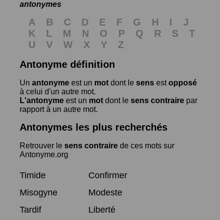
antonymes
A
B
C
D
E
F
G
H
I
J
K
L
M
N
O
P
Q
R
S
T
U
V
W
X
Y
Z
Antonyme définition
Un
antonyme
est un
mot
dont le
sens
est
opposé
à celui d'un autre mot.
L'antonyme
est un
mot
dont le
sens contraire
par
rapport à un autre mot.
Antonymes les plus recherchés
Retrouver le
sens contraire
de ces mots sur
Antonyme.org
Timide
Confirmer
Misogyne
Modeste
Tardif
Liberté